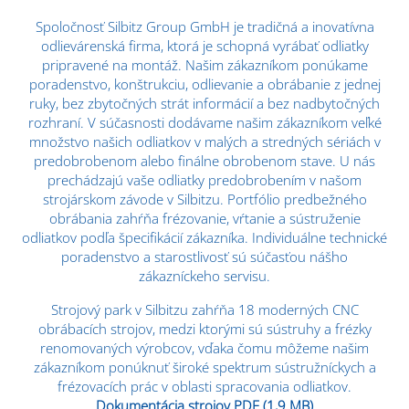
Spoločnosť Silbitz Group GmbH je tradičná a inovatívna
odlievárenská firma, ktorá je schopná vyrábať odliatky
pripravené na montáž. Našim zákazníkom ponúkame
poradenstvo, konštrukciu, odlievanie a obrábanie z jednej
ruky, bez zbytočných strát informácií a bez nadbytočných
rozhraní. V súčasnosti dodávame našim zákazníkom veľké
množstvo našich odliatkov v malých a stredných sériách v
predobrobenom alebo finálne obrobenom stave. U nás
prechádzajú vaše odliatky predobrobením v našom
strojárskom závode v Silbitzu. Portfólio predbežného
obrábania zahŕňa frézovanie, vŕtanie a sústruženie
odliatkov podľa špecifikácií zákazníka. Individuálne technické
poradenstvo a starostlivosť sú súčasťou nášho
zákazníckeho servisu.
Strojový park v Silbitzu zahŕňa 18 moderných CNC
obrábacích strojov, medzi ktorými sú sústruhy a frézky
renomovaných výrobcov, vďaka čomu môžeme našim
zákazníkom ponúknuť široké spektrum sústružníckych a
frézovacích prác v oblasti spracovania odliatkov.
Dokumentácia strojov PDF (1,9 MB)