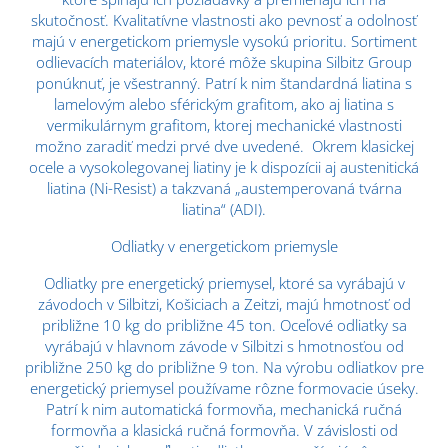
skutočnosť. Kvalitatívne vlastnosti ako pevnosť a odolnosť
majú v energetickom priemysle vysokú prioritu. Sortiment
odlievacích materiálov, ktoré môže skupina Silbitz Group
ponúknuť, je všestranný. Patrí k nim štandardná liatina s
lamelovým alebo sférickým grafitom, ako aj liatina s
vermikulárnym grafitom, ktorej mechanické vlastnosti
možno zaradiť medzi prvé dve uvedené. Okrem klasickej
ocele a vysokolegovanej liatiny je k dispozícii aj austenitická
liatina (Ni-Resist) a takzvaná „austemperovaná tvárna
liatina“ (ADI).
Odliatky v energetickom priemysle
Odliatky pre energetický priemysel, ktoré sa vyrábajú v
závodoch v Silbitzi, Košiciach a Zeitzi, majú hmotnosť od
približne 10 kg do približne 45 ton. Oceľové odliatky sa
vyrábajú v hlavnom závode v Silbitzi s hmotnosťou od
približne 250 kg do približne 9 ton. Na výrobu odliatkov pre
energetický priemysel používame rôzne formovacie úseky.
Patrí k nim automatická formovňa, mechanická ručná
formovňa a klasická ručná formovňa. V závislosti od