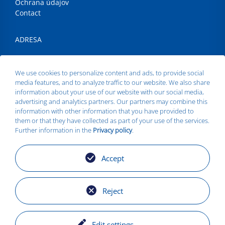
Ochrana údajov
Contact
ADRESA
Silbitz Group GmbH
Dr.- Maruschky - Straße 2
We use cookies to personalize content and ads, to provide social
07613 Silbitz
media features, and to analyze traffic to our website. We also share
Phone:
+49 36693 579010
information about your use of our website with our social media,
Email:
info@silbitz-group.com
advertising and analytics partners. Our partners may combine this
information with other information that you have provided to
them or that they have collected as part of your use of the services.
Further information in the
Privacy policy
.
MIESTA
Silbitz
Accept
Zeitz
Košice
Torgelow
Reject
Edit settings