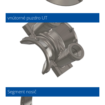
vnútorné puzdro UT
Segment nosič