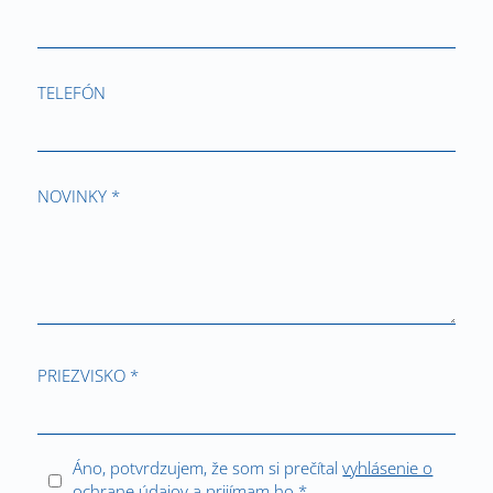
TELEFÓN
NOVINKY *
PRIEZVISKO *
Áno, potvrdzujem, že som si prečítal
vyhlásenie o
ochrane údajov
a prijímam ho.*