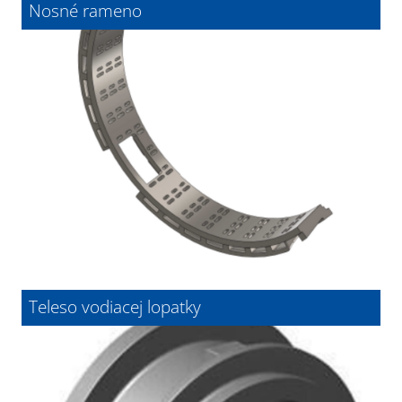
Nosné rameno
Teleso vodiacej lopatky