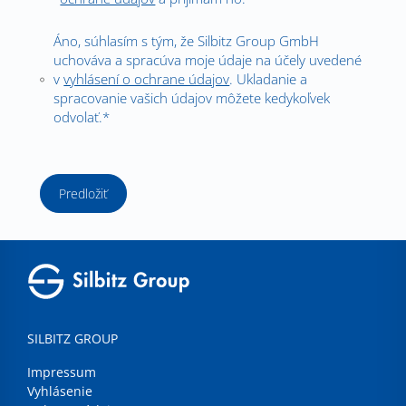
Áno, súhlasím s tým, že Silbitz Group GmbH
uchováva a spracúva moje údaje na účely uvedené
v
vyhlásení o ochrane údajov
. Ukladanie a
spracovanie vašich údajov môžete kedykoľvek
odvolať.*
Predložiť
SILBITZ GROUP
Impressum
Vyhlásenie