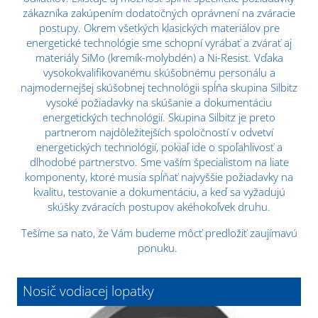
zákazníka zakúpením dodatočných oprávnení na zváracie
postupy. Okrem všetkých klasických materiálov pre
energetické technológie sme schopní vyrábať a zvárať aj
materiály SiMo (kremík-molybdén) a Ni-Resist. Vďaka
vysokokvalifikovanému skúšobnému personálu a
najmodernejšej skúšobnej technológii spĺňa skupina Silbitz
vysoké požiadavky na skúšanie a dokumentáciu
energetických technológií. Skupina Silbitz je preto
partnerom najdôležitejších spoločností v odvetví
energetických technológií, pokiaľ ide o spoľahlivosť a
dlhodobé partnerstvo. Sme vaším špecialistom na liate
komponenty, ktoré musia spĺňať najvyššie požiadavky na
kvalitu, testovanie a dokumentáciu, a keď sa vyžadujú
skúšky zváracích postupov akéhokoľvek druhu.
Tešíme sa nato, že Vám budeme môcť predložiť zaujímavú
ponuku.
Nosič vodiacej lopatky