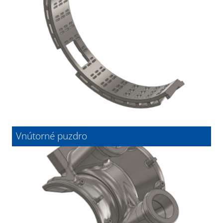
Vnútorné puzdro