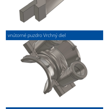
vnútorné puzdro Vrchný diel