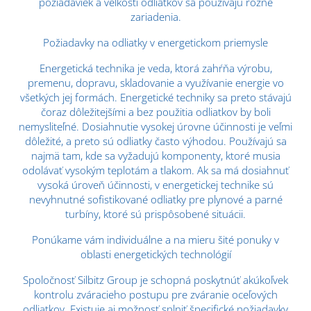
požiadaviek a veľkosti odliatkov sa používajú rôzne
zariadenia.
Požiadavky na odliatky v energetickom priemysle
Energetická technika je veda, ktorá zahŕňa výrobu,
premenu, dopravu, skladovanie a využívanie energie vo
všetkých jej formách. Energetické techniky sa preto stávajú
čoraz dôležitejšími a bez použitia odliatkov by boli
nemysliteľné. Dosiahnutie vysokej úrovne účinnosti je veľmi
dôležité, a preto sú odliatky často výhodou. Používajú sa
najmä tam, kde sa vyžadujú komponenty, ktoré musia
odolávať vysokým teplotám a tlakom. Ak sa má dosiahnuť
vysoká úroveň účinnosti, v energetickej technike sú
nevyhnutné sofistikované odliatky pre plynové a parné
turbíny, ktoré sú prispôsobené situácii.
Ponúkame vám individuálne a na mieru šité ponuky v
oblasti energetických technológií
Spoločnosť Silbitz Group je schopná poskytnúť akúkoľvek
kontrolu zváracieho postupu pre zváranie oceľových
odliatkov. Existuje aj možnosť splniť špecifické požiadavky