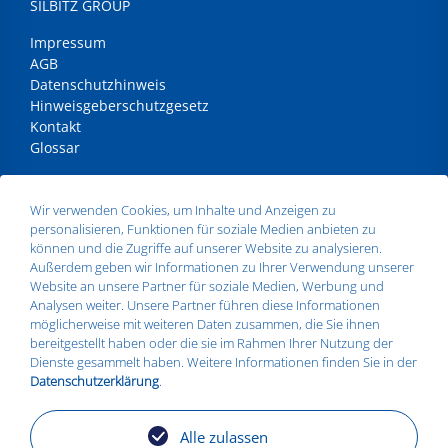
SILBITZ GROUP
Impressum
AGB
Datenschutzhinweis
Hinweisgeberschutzgesetz
Kontakt
Glossar
ANSCHRIFT
Wir verwenden Cookies, um Inhalte und Anzeigen zu
personalisieren, Funktionen für soziale Medien anbieten zu
Silbitz Group GmbH
können und die Zugriffe auf unserer Website zu analysieren.
Dr.- Maruschky - Straße 2
Außerdem geben wir Informationen zu Ihrer Verwendung unserer
07613 Silbitz
Website an unsere Partner für soziale Medien, Werbung und
Telefon:
+49 36693 579010
Analysen weiter. Unsere Partner führen diese Informationen
E-Mail:
info@silbitz-group.com
möglicherweise mit weiteren Daten zusammen, die Sie ihnen
bereitgestellt haben oder die sie im Rahmen Ihrer Nutzung der
Dienste gesammelt haben. Weitere Informationen finden Sie in der
Datenschutzerklärung
.
STANDORTE
Silbitz
Alle zulassen