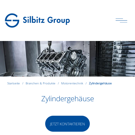
Startseite
Branchen & Produkte
Motorentechnik
Zylindergehäuse
Zylindergehäuse
JETZT KONTAKTIEREN