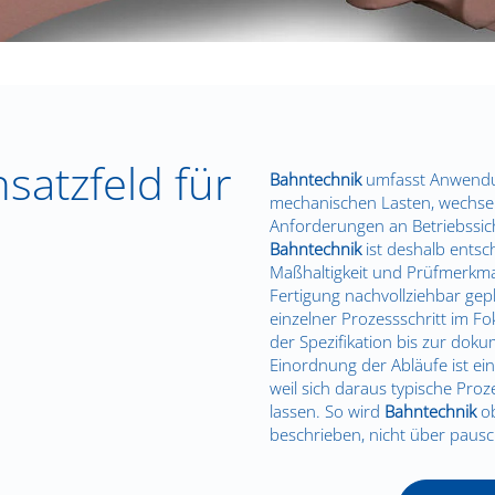
satzfeld für
Bahntechnik
umfasst Anwendun
mechanischen Lasten, wechse
Anforderungen an Betriebssich
Bahntechnik
ist deshalb entsc
Maßhaltigkeit und Prüfmerkmal
Fertigung nachvollziehbar gepl
einzelner Prozessschritt im F
der Spezifikation bis zur doku
Einordnung der Abläufe ist ei
weil sich daraus typische Pro
lassen. So wird
Bahntechnik
ob
beschrieben, nicht über pausc