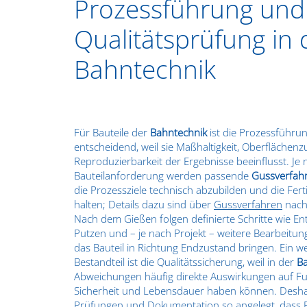
Prozessführung und
Qualitätsprüfung in 
Bahntechnik
Für Bauteile der
Bahntechnik
ist die Prozessführu
entscheidend, weil sie Maßhaltigkeit, Oberflächen
Reproduzierbarkeit der Ergebnisse beeinflusst. Je 
Bauteilanforderung werden passende
Gussverfah
die Prozessziele technisch abzubilden und die Fert
halten; Details dazu sind über
Gussverfahren
nachv
Nach dem Gießen folgen definierte Schritte wie En
Putzen und – je nach Projekt – weitere Bearbeitung
das Bauteil in Richtung Endzustand bringen. Ein we
Bestandteil ist die Qualitätssicherung, weil in der
B
Abweichungen häufig direkte Auswirkungen auf Fu
Sicherheit und Lebensdauer haben können. Desh
Prüfungen und Dokumentation so angelegt, dass 