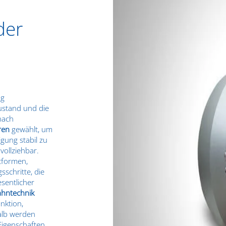
der
ng
zustand und die
nach
ren
gewählt, um
igung stabil zu
ollziehbar.
tformen,
sschritte, die
sentlicher
ahntechnik
nktion,
alb werden
Eigenschaften