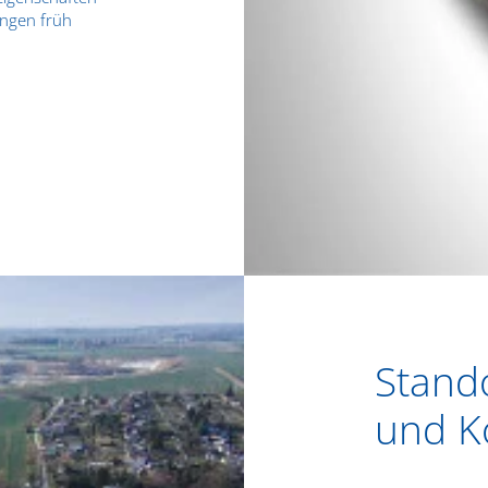
ungen früh
Stand
und K