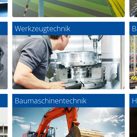
Werkzeugtechnik
B
Baumaschinentechnik
H