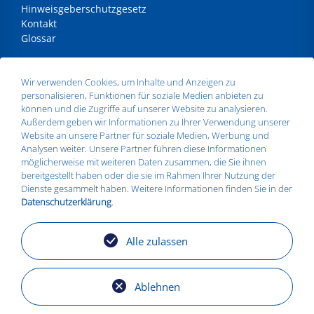
Hinweisgeberschutzgesetz
Kontakt
Glossar
ANSCHRIFT
Wir verwenden Cookies, um Inhalte und Anzeigen zu
personalisieren, Funktionen für soziale Medien anbieten zu
Silbitz Group GmbH
können und die Zugriffe auf unserer Website zu analysieren.
Dr.- Maruschky - Straße 2
Außerdem geben wir Informationen zu Ihrer Verwendung unserer
07613 Silbitz
Website an unsere Partner für soziale Medien, Werbung und
Telefon:
+49 36693 579010
Analysen weiter. Unsere Partner führen diese Informationen
E-Mail:
info@silbitz-group.com
möglicherweise mit weiteren Daten zusammen, die Sie ihnen
bereitgestellt haben oder die sie im Rahmen Ihrer Nutzung der
Dienste gesammelt haben. Weitere Informationen finden Sie in der
Datenschutzerklärung
.
STANDORTE
Silbitz
Alle zulassen
Zeitz
Košice
Torgelow
Ablehnen