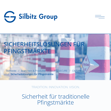
SICHERHEITSLÖSUNGEN FÜR
PFINGSTMÄRKTE
Startseite
Branchen & Produkte
SILBITZSECURE
CitySafe
Sicherheitslösungen für Pfingstmärkte
TRADITION. INNOVATION. VISION.
Sicherheit für traditionelle
Pfingstmärkte