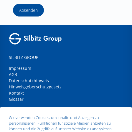
Absenden
SILBITZ GROUP
Impressum
AGB
Datenschutzhinweis
Hinweisgeberschutzgesetz
Kontakt
Glossar
ANSCHRIFT
Wir verwenden Cookies, um Inhalte und Anzeigen zu
personalisieren, Funktionen für soziale Medien anbieten zu
Silbitz Group GmbH
können und die Zugriffe auf unserer Website zu analysieren.
Dr.- Maruschky - Straße 2