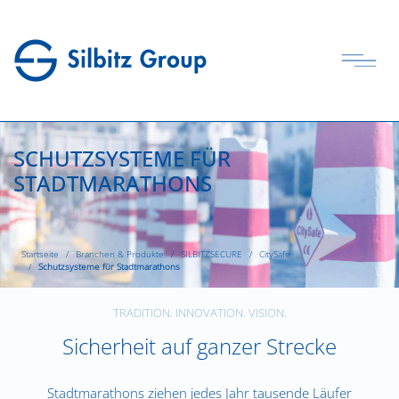
SCHUTZSYSTEME FÜR
STADTMARATHONS
Startseite
Branchen & Produkte
SILBITZSECURE
CitySafe
Schutzsysteme für Stadtmarathons
TRADITION. INNOVATION. VISION.
Sicherheit auf ganzer Strecke
Stadtmarathons ziehen jedes Jahr tausende Läufer