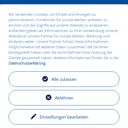
ANSCHRIFT
Wir verwenden Cookies, um Inhalte und Anzeigen zu
personalisieren, Funktionen für soziale Medien anbieten zu
Silbitz Group GmbH
können und die Zugriffe auf unserer Website zu analysieren.
Dr.- Maruschky - Straße 2
Außerdem geben wir Informationen zu Ihrer Verwendung unserer
07613 Silbitz
Website an unsere Partner für soziale Medien, Werbung und
Telefon:
+49 36693 579010
Analysen weiter. Unsere Partner führen diese Informationen
E-Mail:
info@silbitz-group.com
möglicherweise mit weiteren Daten zusammen, die Sie ihnen
bereitgestellt haben oder die sie im Rahmen Ihrer Nutzung der
Dienste gesammelt haben. Weitere Informationen finden Sie in der
Datenschutzerklärung
.
STANDORTE
Silbitz
Alle zulassen
Zeitz
Košice
Torgelow
Ablehnen
Einstellungen bearbeiten