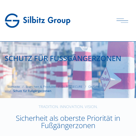
SCHUTZ FÜR FUSSGÄNGERZONEN
Startseite
Branchen & Produkte
SILBITZSECURE
CitySafe
Schutz für Fußgängerzonen
TRADITION. INNOVATION. VISION.
Sicherheit als oberste Priorität in
Fußgängerzonen