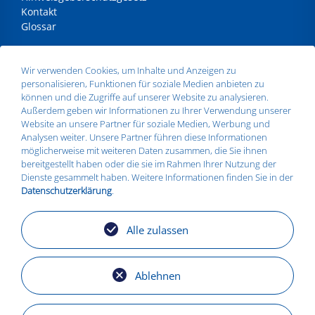
Kontakt
Glossar
ANSCHRIFT
Wir verwenden Cookies, um Inhalte und Anzeigen zu
personalisieren, Funktionen für soziale Medien anbieten zu
Silbitz Group GmbH
können und die Zugriffe auf unserer Website zu analysieren.
Dr.- Maruschky - Straße 2
Außerdem geben wir Informationen zu Ihrer Verwendung unserer
07613 Silbitz
Website an unsere Partner für soziale Medien, Werbung und
Telefon:
+49 36693 579010
Analysen weiter. Unsere Partner führen diese Informationen
E-Mail:
info@silbitz-group.com
möglicherweise mit weiteren Daten zusammen, die Sie ihnen
bereitgestellt haben oder die sie im Rahmen Ihrer Nutzung der
Dienste gesammelt haben. Weitere Informationen finden Sie in der
Datenschutzerklärung
.
STANDORTE
Silbitz
Alle zulassen
Zeitz
Košice
Torgelow
Ablehnen