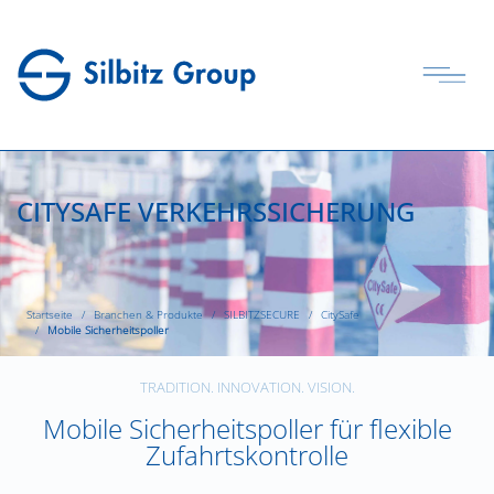
CITYSAFE VERKEHRSSICHERUNG
Startseite
Branchen & Produkte
SILBITZSECURE
CitySafe
Mobile Sicherheitspoller
TRADITION. INNOVATION. VISION.
Mobile Sicherheitspoller für flexible
Zufahrtskontrolle