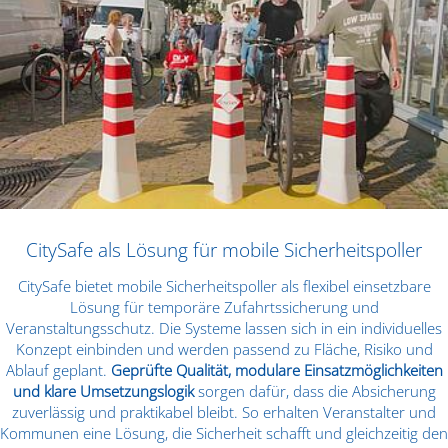
CitySafe als Lösung für mobile Sicherheitspoller
CitySafe bietet mobile Sicherheitspoller als flexibel einsetzbare
Lösung für temporäre Zufahrtssicherung und
Veranstaltungsschutz. Die Systeme lassen sich in ein individuelles
Konzept einbinden und werden passend zu Fläche, Risiko und
Ablauf geplant.
Geprüfte Qualität, modulare Einsatzmöglichkeiten
und klare Umsetzungslogik
sorgen dafür, dass die Absicherung
zuverlässig und praktikabel bleibt. So erhalten Veranstalter und
Kommunen eine Lösung, die Sicherheit schafft und gleichzeitig den