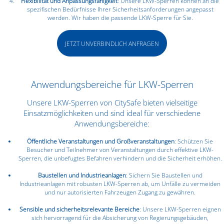
Flexibilität und Anpassungsfähigkeit
: Unsere LKW-Sperren können an die
spezifischen Bedürfnisse Ihrer Sicherheitsanforderungen angepasst
werden. Wir haben die passende LKW-Sperre für Sie.
JETZT UNVERBINDLICH ANFRAGEN
Anwendungsbereiche für LKW-Sperren
Unsere LKW-Sperren von CitySafe bieten vielseitige
Einsatzmöglichkeiten und sind ideal für verschiedene
Anwendungsbereiche:
Öffentliche Veranstaltungen und Großveranstaltungen
: Schützen Sie
Besucher und Teilnehmer von Veranstaltungen durch effektive LKW-
Sperren, die unbefugtes Befahren verhindern und die Sicherheit erhöhen.
Baustellen und Industrieanlagen
: Sichern Sie Baustellen und
Industrieanlagen mit robusten LKW-Sperren ab, um Unfälle zu vermeiden
und nur autorisierten Fahrzeugen Zugang zu gewähren.
Sensible und sicherheitsrelevante Bereiche
: Unsere LKW-Sperren eignen
sich hervorragend für die Absicherung von Regierungsgebäuden,