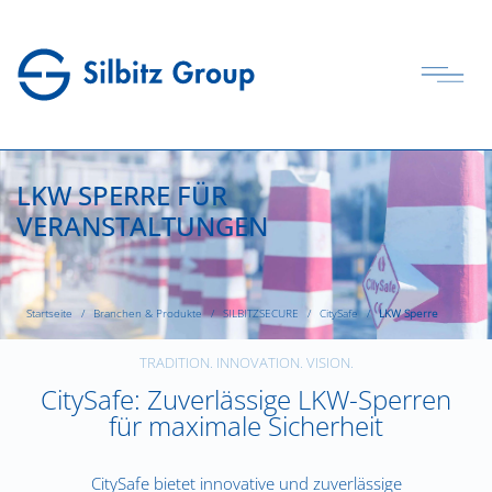
LKW SPERRE FÜR
VERANSTALTUNGEN
Startseite
Branchen & Produkte
SILBITZSECURE
CitySafe
LKW Sperre
TRADITION. INNOVATION. VISION.
CitySafe: Zuverlässige LKW-Sperren
für maximale Sicherheit
CitySafe bietet innovative und zuverlässige