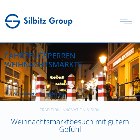
FAHRZEUGSPERREN
WEIHNACHTSMÄRKTE
Startseite
Branchen & Produkte
SILBITZSECURE
CitySafe
Fahrzeugsperren Weihnachtsmärkte
TRADITION. INNOVATION. VISION.
Weihnachtsmarktbesuch mit gutem
Gefühl