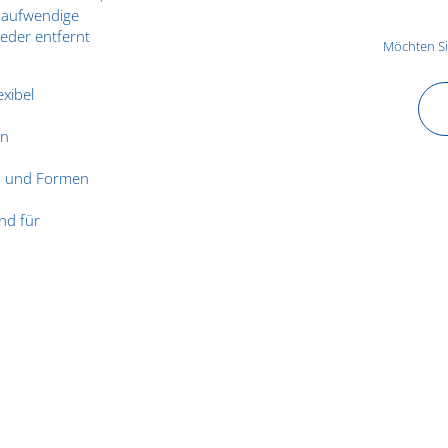
e aufwendige
eder entfernt
Möchten S
xibel
en
n und Formen
nd für