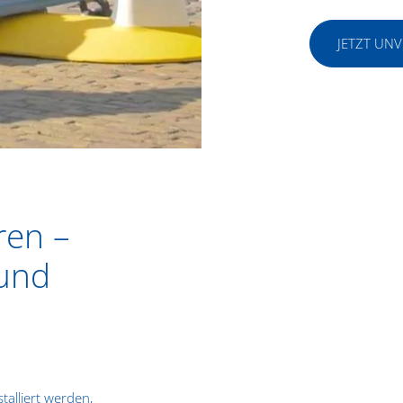
JETZT UN
ren –
 und
alliert werden,