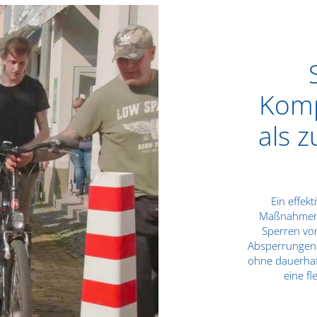
Komp
als z
Ein effek
Maßnahmen u
Sperren von
Absperrungen m
ohne dauerhaf
eine fl