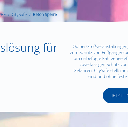
URE
CitySafe
Beton Sperre
slösung für
Ob bei Großveranstaltungen
zum Schutz von Fußgängerzon
um unbefugte Fahrzeuge effe
zuverlässigen Schutz vor
Gefahren. CitySafe stellt mob
sind und ohne feste 
JETZT 