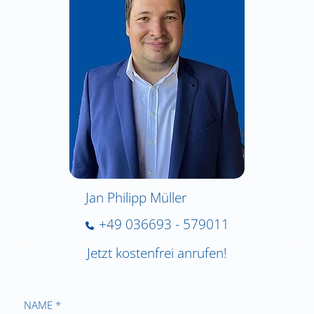
Jan Philipp Müller
+49 036693 - 579011
Jetzt kostenfrei anrufen!
NAME *