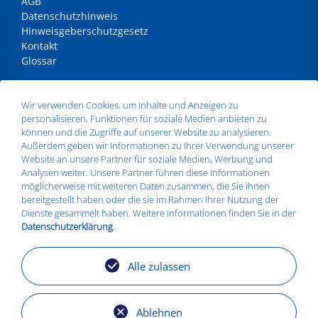
AGB
Datenschutzhinweis
Hinweisgeberschutzgesetz
Kontakt
Glossar
ANSCHRIFT
Wir verwenden Cookies, um Inhalte und Anzeigen zu
personalisieren, Funktionen für soziale Medien anbieten zu
Silbitz Group GmbH
können und die Zugriffe auf unserer Website zu analysieren.
Dr.- Maruschky - Straße 2
Außerdem geben wir Informationen zu Ihrer Verwendung unserer
07613 Silbitz
Website an unsere Partner für soziale Medien, Werbung und
Telefon:
+49 36693 579010
Analysen weiter. Unsere Partner führen diese Informationen
E-Mail:
info@silbitz-group.com
möglicherweise mit weiteren Daten zusammen, die Sie ihnen
bereitgestellt haben oder die sie im Rahmen Ihrer Nutzung der
Dienste gesammelt haben. Weitere Informationen finden Sie in der
Datenschutzerklärung
.
STANDORTE
Silbitz
Alle zulassen
Zeitz
Košice
Torgelow
Ablehnen