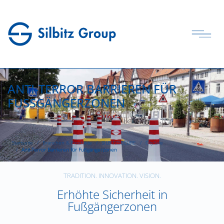
ANTI-TERROR BARRIEREN FÜR
FUSSGÄNGERZONEN
Startseite
Branchen & Produkte
SILBITZSECURE
CitySafe
Anti-Terror Barrieren für Fußgängerzonen
TRADITION. INNOVATION. VISION.
Erhöhte Sicherheit in
Fußgängerzonen