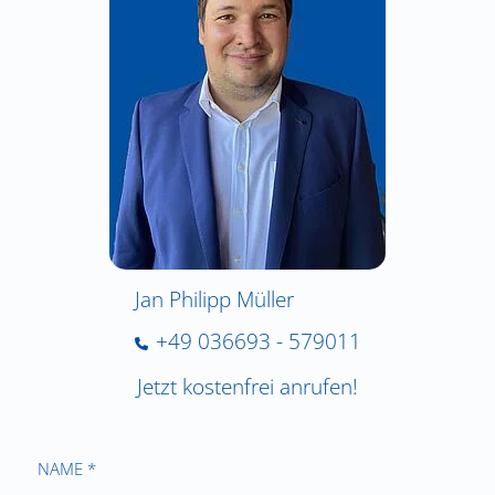
Jan Philipp Müller
+49 036693 - 579011
Jetzt kostenfrei anrufen!
NAME *