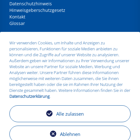
Datenschutzhinweis
Hinweisgeberschutzgesetz
Kontakt
Glossar
ANSCHRIFT
Wir verwenden Cookies, um Inhalte und Anzeigen zu
personalisieren, Funktionen für soziale Medien anbieten zu
Silbitz Group GmbH
können und die Zugriffe auf unserer Website zu analysieren.
Dr.- Maruschky - Straße 2
Außerdem geben wir Informationen zu Ihrer Verwendung unserer
07613 Silbitz
Website an unsere Partner für soziale Medien, Werbung und
Telefon:
+49 36693 579010
Analysen weiter. Unsere Partner führen diese Informationen
E-Mail:
info@silbitz-group.com
möglicherweise mit weiteren Daten zusammen, die Sie ihnen
bereitgestellt haben oder die sie im Rahmen Ihrer Nutzung der
Dienste gesammelt haben. Weitere Informationen finden Sie in der
Datenschutzerklärung
.
STANDORTE
Silbitz
Alle zulassen
Zeitz
Košice
Torgelow
Ablehnen