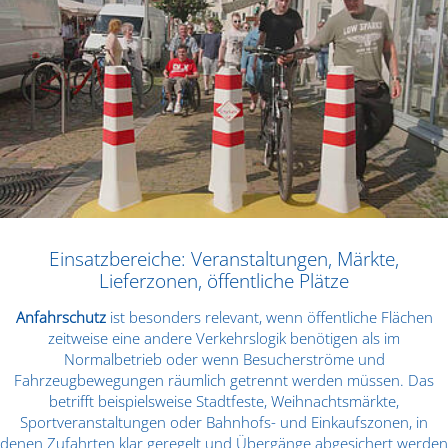
Einsatzbereiche: Veranstaltungen, Märkte,
Lieferzonen, öffentliche Plätze
Anfahrschutz
ist besonders relevant, wenn öffentliche Flächen
zeitweise eine andere Verkehrslogik benötigen als im
Normalbetrieb oder wenn Besucherströme und
Fahrzeugbewegungen räumlich getrennt werden müssen. Das
betrifft beispielsweise Stadtfeste, Weihnachtsmärkte,
Sportveranstaltungen oder Bahnhofs- und Einkaufszonen, in
denen Zufahrten klar geregelt und Übergänge abgesichert werden