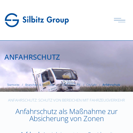
ANFAHRSCHUTZ
Startseite
Branchen & Produkte
SILBITZSECURE
CitySafe
Anfahrschutz
ANFAHRSCHUTZ: SCHUTZ VON BEREICHEN MIT FAHRZEUGVERKEHR
Anfahrschutz als Maßnahme zur
Absicherung von Zonen