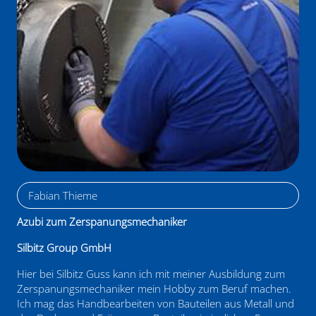
Nick-Marius Knorr
Fabian Thieme
Azubi zum Werkstoffprüfer
Azubi zum Zerspanungsmechaniker
ZGG - Zeitzer Guss GmbH
Silbitz Group GmbH
Die Ausbildung spiegelt das, was ich gerne mache.
Hier bei Silbitz Guss kann ich mit meiner Ausbildung zum
Einerseits ist der Beruf sehr praktisch, andererseits auch
Zerspanungsmechaniker mein Hobby zum Beruf machen.
technisch. Dadurch bietet er viel Abwechslung. Ich habe in
Ich mag das Handbearbeiten von Bauteilen aus Metall und