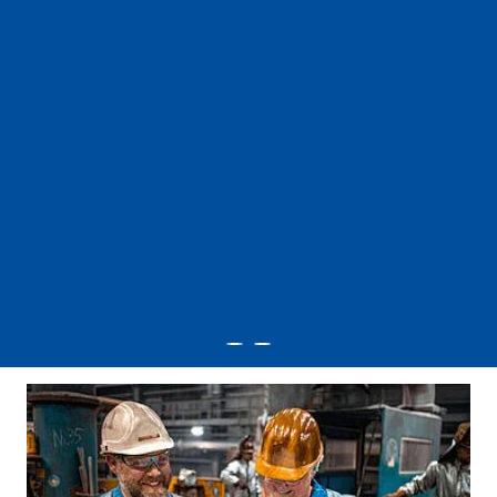
Ich arbeite seit meiner Ausbildung zum Gießereimechaniker
im Stahlwerk in Silbitz und bin bis heute mit Begeisterung
dabei. Die Arbeit ist abwechslungsreich: Vom Umgang mit
moderner Technik bis hin zum klassischen Handwerk ist
alles dabei. Besonders gefällt mir, dass ich oft mit dem
Gabelstapler unterwegs bin und so einen wichtigen Beitrag
zum reibungslosen Ablauf leiste. Jeder Tag bringt neue
Herausforderungen mit sich und am Ende des Tages sehe
ich, was wir gemeinsam erreicht haben. Der starke
Zusammenhalt im Team und das Gefühl, Teil eines
wichtigen Produktionsprozesses zu sein, machen meine
Arbeit besonders wertvoll.