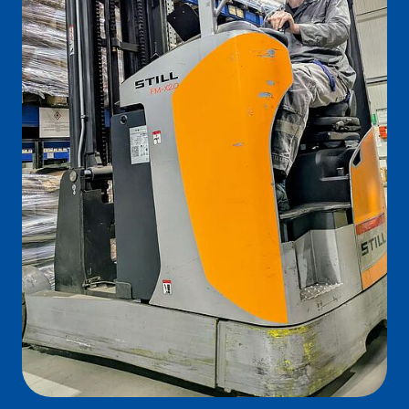
Anne Sprigode
Azubi zur techn. Modellbauerin
Silbitz Group GmbH
Ich wollte immer einen Beruf, bei dem ich mich
handwerklich betätigen kann und der auch in Zukunft gute
Chancen bietet, und Silbitz Guss kannte ich zu meiner
Sportlaufbahn schon als Unterstützer von
Sportveranstaltungen. Jetzt bin ich hier im Unternehmen
schon im letzten Jahr meiner Ausbildung zur technischen