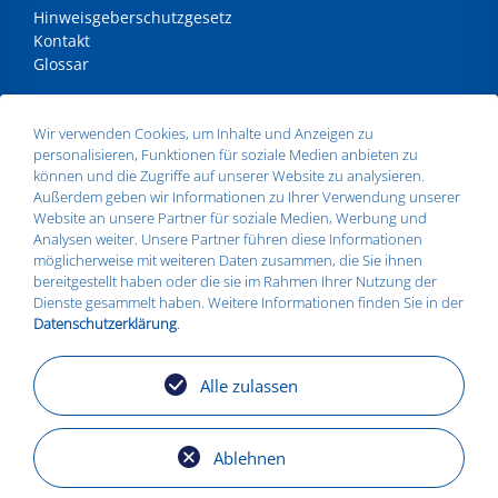
Hinweisgeberschutzgesetz
Kontakt
Glossar
ANSCHRIFT
Wir verwenden Cookies, um Inhalte und Anzeigen zu
personalisieren, Funktionen für soziale Medien anbieten zu
Silbitz Group GmbH
können und die Zugriffe auf unserer Website zu analysieren.
Dr.- Maruschky - Straße 2
Außerdem geben wir Informationen zu Ihrer Verwendung unserer
07613 Silbitz
Website an unsere Partner für soziale Medien, Werbung und
Telefon:
+49 36693 579010
Analysen weiter. Unsere Partner führen diese Informationen
E-Mail:
info@silbitz-group.com
möglicherweise mit weiteren Daten zusammen, die Sie ihnen
bereitgestellt haben oder die sie im Rahmen Ihrer Nutzung der
Dienste gesammelt haben. Weitere Informationen finden Sie in der
Datenschutzerklärung
.
STANDORTE
Silbitz
Alle zulassen
Zeitz
Košice
Torgelow
Ablehnen