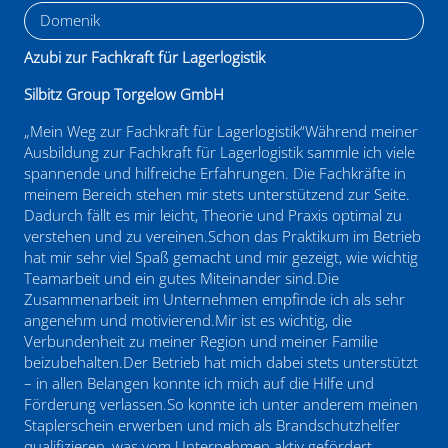
Modellbauerin. Das ist ein sehr vielseitiger Beruf. Ich
Domenik
arbeite mit verschiedenen Materialien und ich lerne
verschiedene Be- und Verarbeitungstechniken. Was mir
Azubi zur Fachkraft für Lagerlogistik
hier gut gefällt ist, dass ich auch andere Abteilungen
kennenlernen kann, also vom Auftrag bis zum Verkauf.
Silbitz Group Torgelow GmbH
Auch gefällt mir die Unterstützung für die Prüfungen und
„Mein Weg zur Fachkraft für Lagerlogistik“Während meiner
dass wir zwischen Schule und Arbeitsalltag die Möglichkeit
Ausbildung zur Fachkraft für Lagerlogistik sammle ich viele
haben, an Lehrgängen teilzunehmen.
spannende und hilfreiche Erfahrungen. Die Fachkräfte in
meinem Bereich stehen mir stets unterstützend zur Seite.
Dadurch fällt es mir leicht, Theorie und Praxis optimal zu
verstehen und zu vereinen.Schon das Praktikum im Betrieb
hat mir sehr viel Spaß gemacht und mir gezeigt, wie wichtig
Teamarbeit und ein gutes Miteinander sind.Die
Zusammenarbeit im Unternehmen empfinde ich als sehr
angenehm und motivierend.Mir ist es wichtig, die
Verbundenheit zu meiner Region und meiner Familie
beizubehalten.Der Betrieb hat mich dabei stets unterstützt
– in allen Belangen konnte ich mich auf die Hilfe und
Förderung verlassen.So konnte ich unter anderem meinen
Staplerschein erwerben und mich als Brandschutzhelfer
qualifizieren, was vom Unternehmen aktiv gefördert