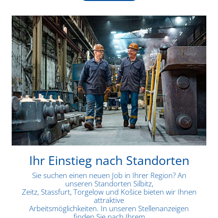
Ihr Einstieg nach Standorten
Sie suchen einen neuen Job in Ihrer Region? An
unseren Standorten Silbitz,
Zeitz, Stassfurt, Torgelow und Košice bieten wir Ihnen
attraktive
Arbeitsmöglichkeiten. In unseren Stellenanzeigen
finden Sie nach Ihrem