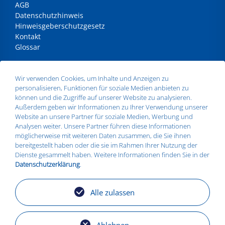
AGB
Datenschutzhinweis
Hinweisgeberschutzgesetz
Kontakt
Glossar
ANSCHRIFT
Wir verwenden Cookies, um Inhalte und Anzeigen zu
personalisieren, Funktionen für soziale Medien anbieten zu
Silbitz Group GmbH
können und die Zugriffe auf unserer Website zu analysieren.
Dr.- Maruschky - Straße 2
Außerdem geben wir Informationen zu Ihrer Verwendung unserer
07613 Silbitz
Website an unsere Partner für soziale Medien, Werbung und
Telefon:
+49 36693 579010
Analysen weiter. Unsere Partner führen diese Informationen
E-Mail:
info@silbitz-group.com
möglicherweise mit weiteren Daten zusammen, die Sie ihnen
bereitgestellt haben oder die sie im Rahmen Ihrer Nutzung der
Dienste gesammelt haben. Weitere Informationen finden Sie in der
Datenschutzerklärung
.
STANDORTE
Silbitz
Alle zulassen
Zeitz
Košice
Torgelow