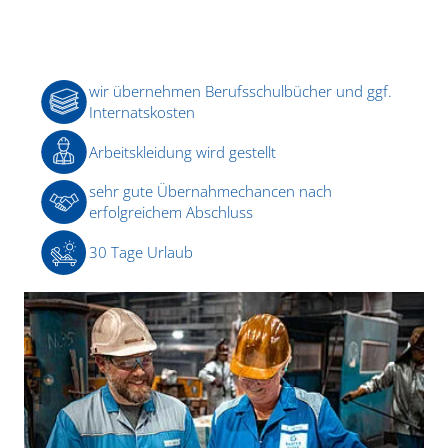
wir übernehmen Berufsschulbücher und ggf.
Internatskosten
Arbeitskleidung wird gestellt
sehr gute Übernahmechancen nach
erfolgreichem Abschluss
30 Tage Urlaub