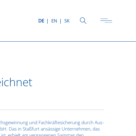
DE
EN
SK
eichnet
chsgewinnung und Fachkräftesicherung durch Aus-
mbH. Das in Staßfurt ansässige Unternehmen, das
t ist, erhielt am vergangenen Samstag den