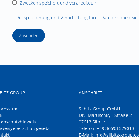
Zwecken speichert und verarbeitet. *
Die Speicherung und Verarbeitung Ihrer Daten können Sie j
Absenden
LBITZ GROUP
ANSCHRIFT
pressum
Silbitz Group GmbH
B
Dr.- Maruschky - Straße 2
tenschutzhinweis
07613 Silbitz
nweisgeberschutzgesetz
Telefon:
+49 36693 579010
ntakt
E-Mail:
info@silbitz-group.c