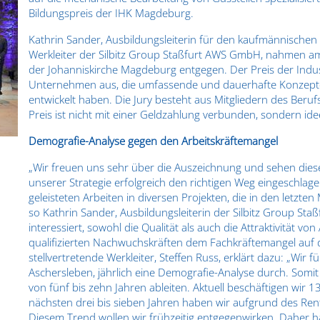
Bildungspreis der IHK Magdeburg.
Kathrin Sander, Ausbildungsleiterin für den kaufmännischen 
Werkleiter der Silbitz Group Staßfurt AWS GmbH, nahmen a
der Johanniskirche Magdeburg entgegen. Der Preis der Ind
Unternehmen aus, die umfassende und dauerhafte Konzepte 
entwickelt haben. Die Jury besteht aus Mitgliedern des Ber
Preis ist nicht mit einer Geldzahlung verbunden, sondern idee
Demografie-Analyse gegen den Arbeitskräftemangel
„Wir freuen uns sehr über die Auszeichnung und sehen diesen
unserer Strategie erfolgreich den richtigen Weg eingeschlag
geleisteten Arbeiten in diversen Projekten, die in den letz
so Kathrin Sander, Ausbildungsleiterin der Silbitz Group Sta
interessiert, sowohl die Qualität als auch die Attraktivität v
qualifizierten Nachwuchskräften dem Fachkräftemangel auf
stellvertretende Werkleiter, Steffen Russ, erklärt dazu: „Wi
Aschersleben, jährlich eine Demografie-Analyse durch. Somit 
von fünf bis zehn Jahren ableiten. Aktuell beschäftigen wir 
nächsten drei bis sieben Jahren haben wir aufgrund des Rent
Diesem Trend wollen wir frühzeitig entgegenwirken. Daher h