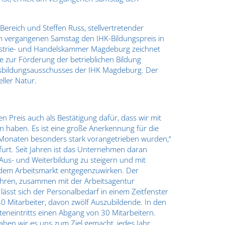
Bereich und Steffen Russ, stellvertretender
m vergangenen Samstag den IHK-Bildungspreis in
ustrie- und Handelskammer Magdeburg zeichnet
zur Förderung der betrieblichen Bildung
ufsbildungsausschusses der IHK Magdeburg. Der
ller Natur.
 Preis auch als Bestätigung dafür, dass wir mit
en haben. Es ist eine große Anerkennung für die
ten Monaten besonders stark vorangetrieben wurden,“
ßfurt. Seit Jahren ist das Unternehmen daran
on Aus- und Weiterbildung zu steigern und mit
 dem Arbeitsmarkt entgegenzuwirken. Der
r führen, zusammen mit der Arbeitsagentur
lässt sich der Personalbedarf in einem Zeitfenster
130 Mitarbeiter, davon zwölf Auszubildende. In den
eneintritts einen Abgang von 30 Mitarbeitern.
aben wir es uns zum Ziel gemacht, jedes Jahr