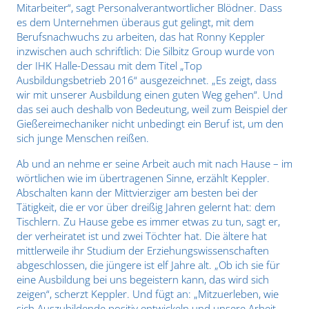
Mitarbeiter“, sagt Personalverantwortlicher Blödner. Dass
es dem Unternehmen überaus gut gelingt, mit dem
Berufsnachwuchs zu arbeiten, das hat Ronny Keppler
inzwischen auch schriftlich: Die Silbitz Group wurde von
der IHK Halle-Dessau mit dem Titel „Top
Ausbildungsbetrieb 2016“ ausgezeichnet. „Es zeigt, dass
wir mit unserer Ausbildung einen guten Weg gehen“. Und
das sei auch deshalb von Bedeutung, weil zum Beispiel der
Gießereimechaniker nicht unbedingt ein Beruf ist, um den
sich junge Menschen reißen.
Ab und an nehme er seine Arbeit auch mit nach Hause – im
wörtlichen wie im übertragenen Sinne, erzählt Keppler.
Abschalten kann der Mittvierziger am besten bei der
Tätigkeit, die er vor über dreißig Jahren gelernt hat: dem
Tischlern. Zu Hause gebe es immer etwas zu tun, sagt er,
der verheiratet ist und zwei Töchter hat. Die ältere hat
mittlerweile ihr Studium der Erziehungswissenschaften
abgeschlossen, die jüngere ist elf Jahre alt. „Ob ich sie für
eine Ausbildung bei uns begeistern kann, das wird sich
zeigen“, scherzt Keppler. Und fügt an: „Mitzuerleben, wie
sich Auszubildende positiv entwickeln und unsere Arbeit