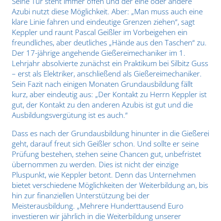
Seine Tür steht immer offen und der eine oder andere
Azubi nutzt diese Möglichkeit. Aber: „Man muss auch eine
klare Linie fahren und eindeutige Grenzen ziehen“, sagt
Keppler und raunt Pascal Geißler im Vorbeigehen ein
freundliches, aber deutliches „Hände aus den Taschen“ zu.
Der 17-jährige angehende Gießereimechaniker im 1.
Lehrjahr absolvierte zunächst ein Praktikum bei Silbitz Guss
– erst als Elektriker, anschließend als Gießereimechaniker.
Sein Fazit nach einigen Monaten Grundausbildung fällt
kurz, aber eindeutig aus: „Der Kontakt zu Herrn Keppler ist
gut, der Kontakt zu den anderen Azubis ist gut und die
Ausbildungsvergütung ist es auch.“
Dass es nach der Grundausbildung hinunter in die Gießerei
geht, darauf freut sich Geißler schon. Und sollte er seine
Prüfung bestehen, stehen seine Chancen gut, unbefristet
übernommen zu werden. Dies ist nicht der einzige
Pluspunkt, wie Keppler betont. Denn das Unternehmen
bietet verschiedene Möglichkeiten der Weiterbildung an, bis
hin zur finanziellen Unterstützung bei der
Meisterausbildung. „Mehrere Hunderttausend Euro
investieren wir jährlich in die Weiterbildung unserer