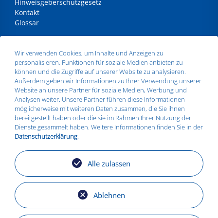
Hinweisgeberschutzgesetz
Kontakt
Glossar
ANSCHRIFT
Wir verwenden Cookies, um Inhalte und Anzeigen zu
personalisieren, Funktionen für soziale Medien anbieten zu
Silbitz Group GmbH
können und die Zugriffe auf unserer Website zu analysieren.
Dr.- Maruschky - Straße 2
Außerdem geben wir Informationen zu Ihrer Verwendung unserer
07613 Silbitz
Website an unsere Partner für soziale Medien, Werbung und
Telefon:
+49 36693 579010
Analysen weiter. Unsere Partner führen diese Informationen
E-Mail:
info@silbitz-group.com
möglicherweise mit weiteren Daten zusammen, die Sie ihnen
bereitgestellt haben oder die sie im Rahmen Ihrer Nutzung der
Dienste gesammelt haben. Weitere Informationen finden Sie in der
Datenschutzerklärung
.
STANDORTE
Silbitz
Alle zulassen
Zeitz
Košice
Torgelow
Ablehnen