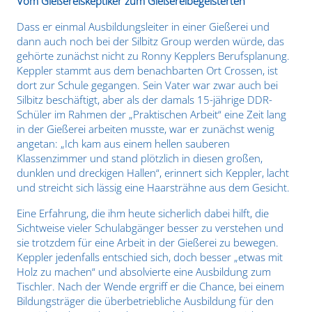
Vom Gießereiskeptiker zum Gießereibegeisterten
Dass er einmal Ausbildungsleiter in einer Gießerei und
dann auch noch bei der Silbitz Group werden würde, das
gehörte zunächst nicht zu Ronny Kepplers Berufsplanung.
Keppler stammt aus dem benachbarten Ort Crossen, ist
dort zur Schule gegangen. Sein Vater war zwar auch bei
Silbitz beschäftigt, aber als der damals 15-jährige DDR-
Schüler im Rahmen der „Praktischen Arbeit“ eine Zeit lang
in der Gießerei arbeiten musste, war er zunächst wenig
angetan: „Ich kam aus einem hellen sauberen
Klassenzimmer und stand plötzlich in diesen großen,
dunklen und dreckigen Hallen“, erinnert sich Keppler, lacht
und streicht sich lässig eine Haarsträhne aus dem Gesicht.
Eine Erfahrung, die ihm heute sicherlich dabei hilft, die
Sichtweise vieler Schulabgänger besser zu verstehen und
sie trotzdem für eine Arbeit in der Gießerei zu bewegen.
Keppler jedenfalls entschied sich, doch besser „etwas mit
Holz zu machen“ und absolvierte eine Ausbildung zum
Tischler. Nach der Wende ergriff er die Chance, bei einem
Bildungsträger die überbetriebliche Ausbildung für den