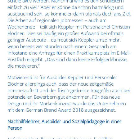
Schule aktiv werden. Manchmal wird es den Schulleitern
einfach zu viel.“ Aber er könne da schon hartnäckig und
ausdauernd sein, so komme er dann oftmals doch ans Ziel.
Die Arbeit auf regionalen Jobmessen – auch am
Wochenende – teilt sich Keppler mit Personalchef Christian
Blödner. Dies sei häufig ein großer Aufwand bei oftmals
geringer Ausbeute – da freut sich Keppler umso mehr,
wenn bereits vier Stunden nach einem Gespräch am
Infostand eine Anfrage für einen Praktikumsplatz im E-Mail-
Postfach eingeht. „Das sind dann kleine Erfolgserlebnisse,
die motivieren.“
Motivierend ist für Ausbilder Keppler und Personaler
Blödner allerdings auch, dass der neue zeitge​mäße
Internetauftritt und der frisch gedrehte Imagefilm auch bei
potenziellen Bewerbern gut ankommen. Für das neue
Design und ihr Markenkonzept wurde das Unternehmen
mit dem German Brand Award 2018 ausgezeichnet.
Nachhilfelehrer, Ausbilder und Sozialpädagoge in einer
Person