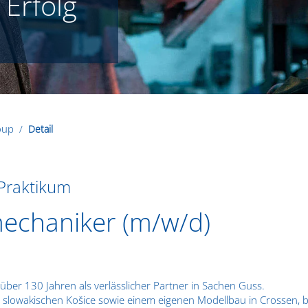
 Erfolg
roup
Detail
 Praktikum
echaniker (m/w/d)
t über 130 Jahren als verlässlicher Partner in Sachen Guss.
d im slowakischen Košice sowie einem eigenen Modellbau in Crossen,