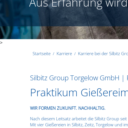
Aus Erfahrung wird
>
Startseite
Karriere
Karriere bei der Silbitz G
Silbitz Group Torgelow GmbH |
Praktikum Gießereim
WIR FORMEN ZUKUNFT. NACHHALTIG.
Nach diesem Leitsatz arbeitet die Silbitz Group sei
Mit vier Gießereien in Silbitz, Zeitz, Torgelow un