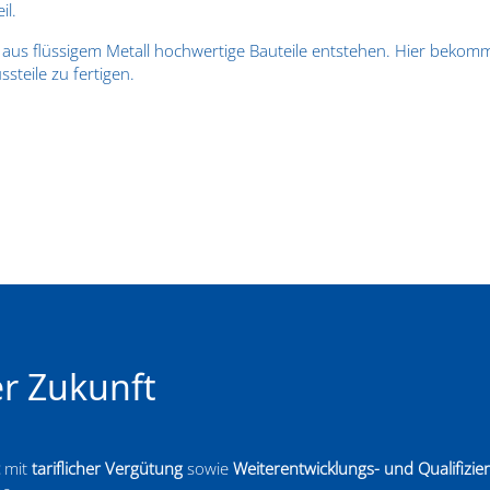
il.
 aus flüssigem Metall hochwertige Bauteile entstehen. Hier bekom
teile zu fertigen.
er Zukunft
mit
tariflicher Vergütung
sowie
Weiterentwicklungs- und Qualifizi