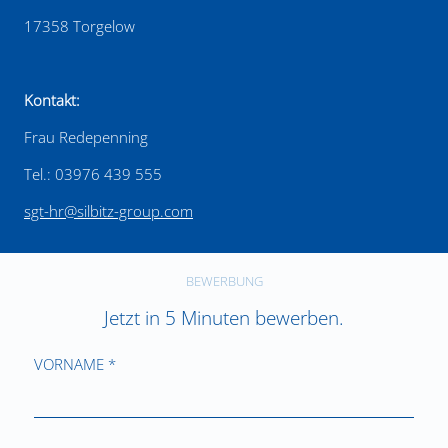
17358 Torgelow
Kontakt:
Frau Redepenning
Tel.: 03976 439 555
sgt-hr@silbitz-group.com
BEWERBUNG
Jetzt in 5 Minuten bewerben.
VORNAME *