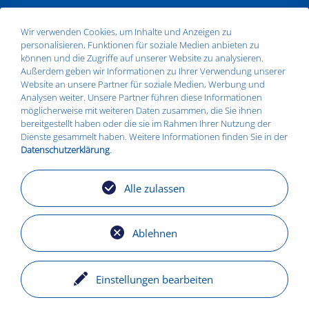
ANSCHRIFT
Wir verwenden Cookies, um Inhalte und Anzeigen zu
personalisieren, Funktionen für soziale Medien anbieten zu
Silbitz Group GmbH
können und die Zugriffe auf unserer Website zu analysieren.
Dr.- Maruschky - Straße 2
Außerdem geben wir Informationen zu Ihrer Verwendung unserer
07613 Silbitz
Website an unsere Partner für soziale Medien, Werbung und
Telefon:
+49 36693 579010
Analysen weiter. Unsere Partner führen diese Informationen
E-Mail:
info@silbitz-group.com
möglicherweise mit weiteren Daten zusammen, die Sie ihnen
bereitgestellt haben oder die sie im Rahmen Ihrer Nutzung der
Dienste gesammelt haben. Weitere Informationen finden Sie in der
Datenschutzerklärung
.
STANDORTE
Silbitz
Alle zulassen
Zeitz
Košice
Torgelow
Ablehnen
Einstellungen bearbeiten