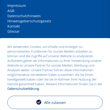
Impressum
AGB
Datenschutzhinweis
Hinweisgeberschutzgesetz
Kontakt
Glossar
ANSCHRIFT
Wir verwenden Cookies, um Inhalte und Anzeigen zu
personalisieren, Funktionen für soziale Medien anbieten zu
Silbitz Group GmbH
können und die Zugriffe auf unserer Website zu analysieren.
Dr.- Maruschky - Straße 2
Außerdem geben wir Informationen zu Ihrer Verwendung unserer
07613 Silbitz
Website an unsere Partner für soziale Medien, Werbung und
Telefon:
+49 36693 579010
Analysen weiter. Unsere Partner führen diese Informationen
E-Mail:
info@silbitz-group.com
möglicherweise mit weiteren Daten zusammen, die Sie ihnen
bereitgestellt haben oder die sie im Rahmen Ihrer Nutzung der
Dienste gesammelt haben. Weitere Informationen finden Sie in der
Datenschutzerklärung
.
STANDORTE
Silbitz
Alle zulassen
Zeitz