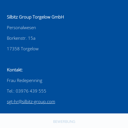
Silbitz Group Torgelow GmbH
Personalwesen
Borkenstr. 15a
17358 Torgelow
Kontakt:
Frau Redepenning
Tel.: 03976 439 555
sgt-hr@silbitz-group.com
BEWERBUNG