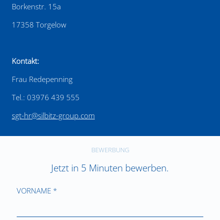
Borkenstr. 15a
17358 Torgelow
Kontakt:
Frau Redepenning
Tel.: 03976 439 555
sgt-hr@silbitz-group.com
BEWERBUNG
Jetzt in 5 Minuten bewerben.
VORNAME *