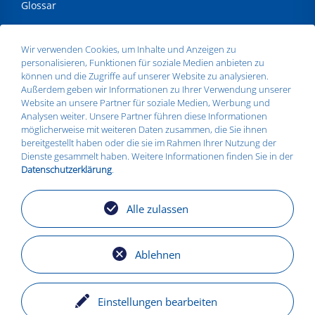
Glossar
ANSCHRIFT
Wir verwenden Cookies, um Inhalte und Anzeigen zu
personalisieren, Funktionen für soziale Medien anbieten zu
Silbitz Group GmbH
können und die Zugriffe auf unserer Website zu analysieren.
Dr.- Maruschky - Straße 2
Außerdem geben wir Informationen zu Ihrer Verwendung unserer
07613 Silbitz
Website an unsere Partner für soziale Medien, Werbung und
Telefon:
+49 36693 579010
Analysen weiter. Unsere Partner führen diese Informationen
E-Mail:
info@silbitz-group.com
möglicherweise mit weiteren Daten zusammen, die Sie ihnen
bereitgestellt haben oder die sie im Rahmen Ihrer Nutzung der
Dienste gesammelt haben. Weitere Informationen finden Sie in der
Datenschutzerklärung
.
STANDORTE
Silbitz
Alle zulassen
Zeitz
Košice
Torgelow
Ablehnen
Einstellungen bearbeiten