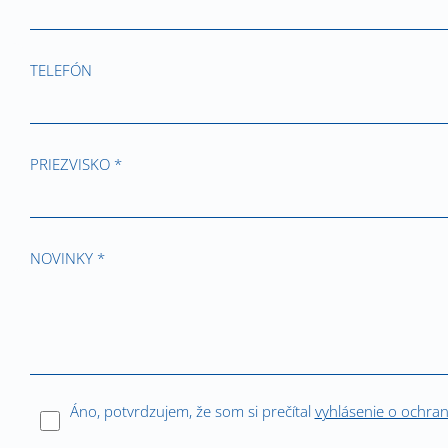
TELEFÓN
PRIEZVISKO *
NOVINKY *
Áno, potvrdzujem, že som si prečítal
vyhlásenie o ochra