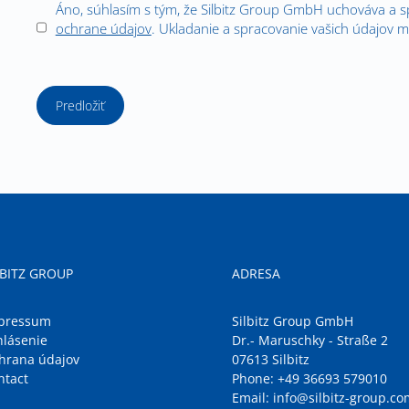
Áno, súhlasím s tým, že Silbitz Group GmbH uchováva a 
ochrane údajov
. Ukladanie a spracovanie vašich údajov m
Predložiť
LBITZ GROUP
ADRESA
pressum
Silbitz Group GmbH
hlásenie
Dr.- Maruschky - Straße 2
hrana údajov
07613 Silbitz
ntact
Phone:
+49 36693 579010
Email:
info@silbitz-group.co