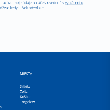
spracúva moje údaje na účely uvedené v
vyhlásení o
ôžete kedykoľvek odvolať.*
MIESTA
Silbitz
Zeitz
Košice
Torgelow
m