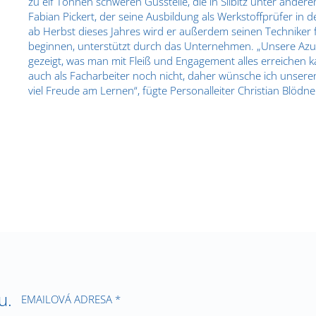
zu elf Tonnen schweren Gussteile, die in Silbitz unter ander
Fabian Pickert, der seine Ausbildung als Werkstoffprüfer in de
ab Herbst dieses Jahres wird er außerdem seinen Techniker f
beginnen, unterstützt durch das Unternehmen. „Unsere Azu
gezeigt, was man mit Fleiß und Engagement alles erreichen k
auch als Facharbeiter noch nicht, daher wünsche ich unsere
viel Freude am Lernen“, fügte Personalleiter Christian Blödne
u.
EMAILOVÁ ADRESA *