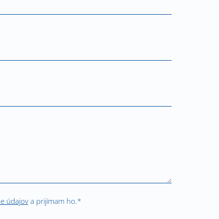
ne údajov
a prijímam ho.*