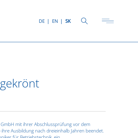
DE
EN
SK
 gekrönt
up GmbH mit ihrer Abschlussprüfung vor dem
ihre Ausbildung nach dreieinhalb Jahren beendet.
niker für Betriebstechnik, ein