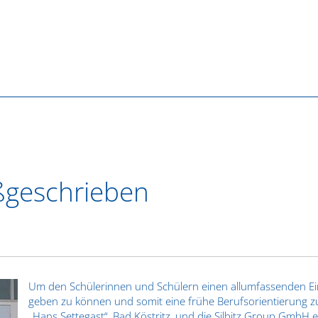
ßgeschrieben
Um den Schülerinnen und Schülern einen allumfassenden Ein
geben zu können und somit eine frühe Berufsorientierung zu 
„Hans Settegast“, Bad Köstritz, und die Silbitz Group GmbH