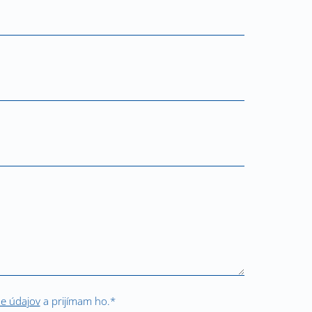
ne údajov
a prijímam ho.*