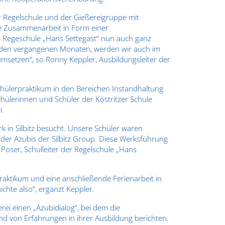
er Regelschule und der Gießereigruppe mit
die Zusammenarbeit in Form einer
e Regeschule „Hans Settegast“ nun auch ganz
 in den vergangenen Monaten, werden wir auch im
msetzen“, so Ronny Keppler, Ausbildungsleiter der
Schülerpraktikum in den Bereichen Instandhaltung
Schülerinnen und Schüler der Köstritzer Schule
i.
k in Silbitz besucht. Unsere Schüler waren
der Azubis der Silbitz Group. Diese Werksführung
Poser, Schulleiter der Regelschule „Hans
raktikum und eine anschließende Ferienarbeit in
chte also“, ergänzt Keppler.
i einen „Azubidialog“, bei dem die
d von Erfahrungen in ihrer Ausbildung berichten.