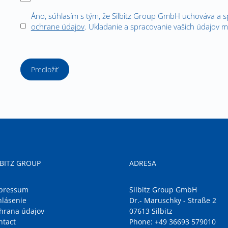
Áno, súhlasím s tým, že Silbitz Group GmbH uchováva a 
ochrane údajov
. Ukladanie a spracovanie vašich údajov m
Predložiť
LBITZ GROUP
ADRESA
pressum
Silbitz Group GmbH
hlásenie
Dr.- Maruschky - Straße 2
hrana údajov
07613 Silbitz
ntact
Phone:
+49 36693 579010