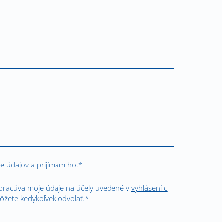
ne údajov
a prijímam ho.*
spracúva moje údaje na účely uvedené v
vyhlásení o
ôžete kedykoľvek odvolať.*