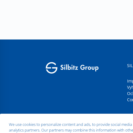
SI
Im
Vy
Oc
Co
We use cookies to personalize content and ads, to provide social media f
analytics partners. Our partners may combine this information with other