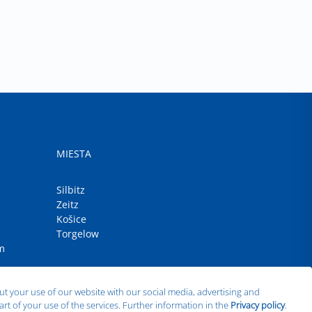
MIESTA
Silbitz
Zeitz
Košice
Torgelow
m
ut your use of our website with our social media, advertising and
rt of your use of the services. Further information in the
Privacy policy
.