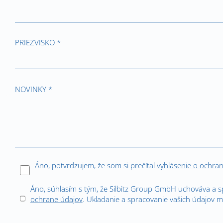
PRIEZVISKO *
NOVINKY *
Áno, potvrdzujem, že som si prečítal
vyhlásenie o ochra
Áno, súhlasím s tým, že Silbitz Group GmbH uchováva a 
ochrane údajov
. Ukladanie a spracovanie vašich údajov m