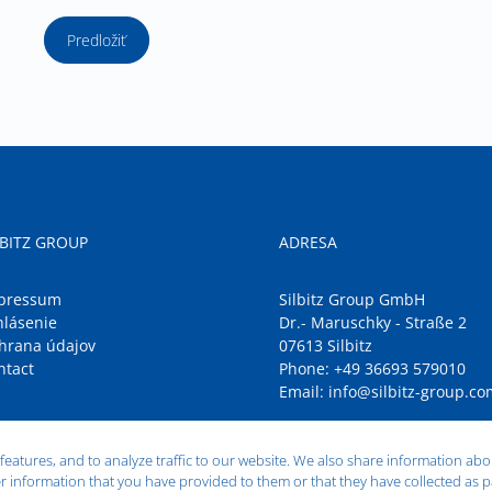
Predložiť
LBITZ GROUP
ADRESA
pressum
Silbitz Group GmbH
hlásenie
Dr.- Maruschky - Straße 2
hrana údajov
07613 Silbitz
ntact
Phone:
+49 36693 579010
Email:
info@silbitz-group.co
eatures, and to analyze traffic to our website. We also share information abo
 information that you have provided to them or that they have collected as pa