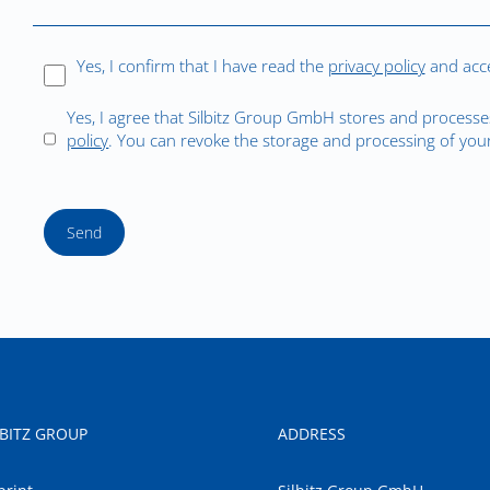
Yes, I confirm that I have read the
privacy policy
and acce
Yes, I agree that Silbitz Group GmbH stores and processe
policy
. You can revoke the storage and processing of your
Send
LBITZ GROUP
ADDRESS