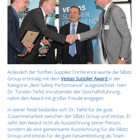
Anlässlich der fünften Supplier Conference wurde die Silbitz
Group erstmalig mit dem
Vestas Supplier Award
in der
Kategorie „Best Safety Performance“ ausgezeichnet. Herr
Dr. Torsten Tiefel, Vorsitzender der Geschäftsführung,
nahm den Award mit großer Freude entgegen.
In seiner Rede bedankte sich Dr. Tiefel für die gute
Zusammenarbeit zwischen der Silbitz Group und Vestas. Er
sieht den Award nicht als Auszeichnung seiner Person,
sondern als eine gemeinsame Auszeichnung für die Silbitz
Group und Vestas für die gute Gesamtleistung als Team.